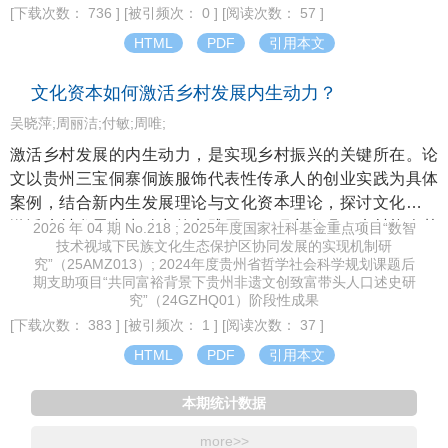
[下载次数： 736 ]
[被引频次： 0 ]
[阅读次数： 57 ]
统性后果。数字治理的城市标准与村居乡土情境存在场景错
位，而网格员依托熟人社会采取一种兼顾政策要求与地方实
HTML
PDF
引用本文
际之间平衡的关系型拼凑策略，具体表现为场景复用、事项
拆分、关系替代。该策略短期能缓解考核压力，但最终会造
文化资本如何激活乡村发展内生动力？
成数字悬浮系统效应，其包含数据悬浮于实践、平台悬浮于
吴晓萍;周丽洁;付敏;周唯;
需求及主体悬浮于认同三重特征。分析网格员的关系型拼凑
激活乡村发展的内生动力，是实现乡村振兴的关键所在。论
与场景错位，在一定程度上为技术治理的乡村适配性提供了
文以贵州三宝侗寨侗族服饰代表性传承人的创业实践为具体
不同的分析视角。
案例，结合新内生发展理论与文化资本理论，探讨文化资本
激活乡村发展内生动力的实践历程。研究发现，乡村能人基
2026 年 04 期 No.218 ; 2025年度国家社科基金重点项目“数智
技术视域下民族文化生态保护区协同发展的实现机制研
于本地文化资源与个人生命历程，通过主体性实践推动文化
究”（25AMZ013）; 2024年度贵州省哲学社会科学规划课题后
资本的产业化，构建可持续产业生态；地方政府通过构建制
期支助项目“共同富裕背景下贵州非遗文创致富带头人口述史研
度环境、整合资源、搭建平台、恪守在场但不越位的治理逻
究”（24GZHQ01）阶段性成果
辑，托住乡村产业良性发展的底盘；社会组织深耕价值认
[下载次数： 383 ]
[被引频次： 1 ]
[阅读次数： 37 ]
知，提升主体能力、嫁接外部网络，为乡村能人的创业实践
HTML
PDF
引用本文
赋能；三者协同，形成内育外引、外扶内强的内外联动机
制，克服了单一内生局限，促进文化资本从身体化形态经由
本期统计数据
文化识别和文化转译转化为客体化形态，再通过制度扩散转
more>>
化为制度化形态，最终激活乡村可持续发展的内生动力。研