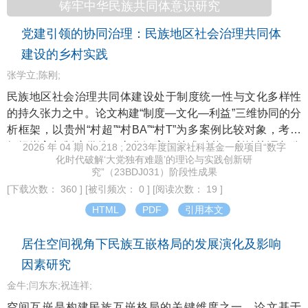
越式停顿与切割等方法，最终建立具有普适性、科学性、全
铸牢中华民族共同体意识研究
要素的知识体系。刘阳聚焦中国马克思主义文论自主知识体
党建引领的协同治理：民族地区社会治理共同体
系同一性阐释的方式，指出在探求全人类解放这一同一性目
标的真理前提下，辨析同一性与非同一性的创造性张力，以
建设的乡村实践
及吸收差异论等当代思想来改进和超越同一性阐释，能更好
张学立;陈刚;
地构成文论自主知识体系建设的重要环节。张兴成以文艺通
民族地区社会治理共同体建设处于制度统一性与文化多样性
变论的哲学基础和文教意义为焦点，指出应当以普适性的通
的持久张力之中。论文构建“制度—文化—利益”三维协同的分
变智慧，来批判和超越道术分裂、知识分化和专业化、古今
析框架，以贵州“村超”“村BA”“村T”为多案例比较对象，考察
之争和中西之争等，从而在更整全纯一、更开放平衡的层面
组织嵌入与制度供给、文化涵育与技术赋能、利益协调与公
2026 年 04 期 No.218 ; 2023年度国家社科基金一般项目“数字
为文艺学乃至人文学科自主知识体系建构夯实哲学基础和意
化时代破解‘大党独有难题’的理论与实践创新研
平共享三重机制的协同运作过程。研究发现，制度供给搭建
义前景。刘阳军探讨马克思、恩格斯人民文艺概念及其中国
究”（23BDJ031）阶段性成果
了治理的结构框架，文化涵育为制度规则注入了认同基础，
进路，指出这一进路根本上就是立足中国—世界之现代语
[下载次数： 360 ]
[被引频次： 0 ]
[阅读次数： 19 ]
利益协调则为二者的持续运转提供了物质支撑。三者遵循“结
境、以满足中国需要和世界需要为旨向的一种实践革命和术
HTML
PDF
引用本文
构耦合—意义耦合—价值耦合”的递进逻辑，使统一性与多样
语革命，蕴藏并展示着引领世界和示范世界的理论范式和实
性从彼此制约的“缝隙”走向相互赋能的“耦合”。论文将上述三
践范式的潜能，这种彻底联动并贯通理论与实践的范式就是
居住空间视角下民族互嵌格局的发展演化及影响
重机制协同发力的治理逻辑概括为“党建引领的协同治理”，为
人民文艺学美学范式，此乃中国马克思主义文艺学自主知识
理解民族地区治理现代化中统一性与多样性的关系提供新的
因素研究
体系建构的典范结晶。
分析视角。
金牛;闫东东;祝连祥;
空间互嵌是构建民族互嵌格局的关键维度之一。论文基于