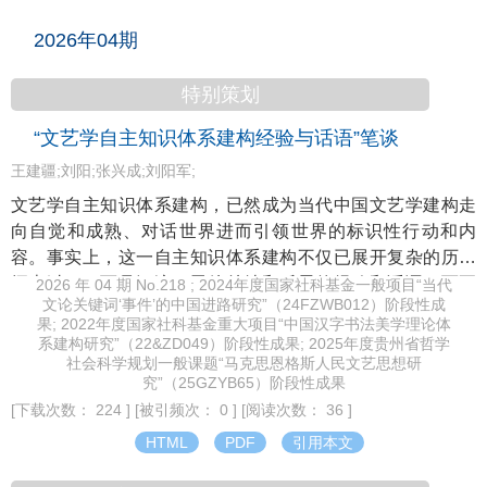
2026年04期
特别策划
“文艺学自主知识体系建构经验与话语”笔谈
王建疆;刘阳;张兴成;刘阳军;
文艺学自主知识体系建构，已然成为当代中国文艺学建构走
向自觉和成熟、对话世界进而引领世界的标识性行动和内
容。事实上，这一自主知识体系建构不仅已展开复杂的历史
探索过程，而且沉淀了亟待总结和反思的经验和话语。而要
2026 年 04 期 No.218 ; 2024年度国家社科基金一般项目“当代
文论关键词‘事件’的中国进路研究”（24FZWB012）阶段性成
对这些经验和话语进行总结和反思，又总是不得不借鉴思想
果; 2022年度国家社科基金重大项目“中国汉字书法美学理论体
史或理论史上一些先在的或潜在的工具和资源。笔谈四篇文
系建构研究”（22&ZD049）阶段性成果; 2025年度贵州省哲学
章就是对这些经验和话语展开总结和反思的一次积极努力。
社会科学规划一般课题“马克思恩格斯人民文艺思想研
究”（25GZYB65）阶段性成果
王建疆检讨包括文艺学和美学在内的整个文科自主知识体系
[下载次数： 224 ]
[被引频次： 0 ]
[阅读次数： 36 ]
建构中以主权取代自主、以预设取代实证等问题，指出应当
坚守个别性与普遍性、民族性与人类性的统一，以及“中西马
HTML
PDF
引用本文
民我”以“我”为主等原则，采用寻求和建立第一理论根据、跨