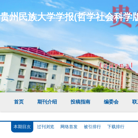
贵州民族大学学报(哲学社会科学版
首页
期刊介绍
投稿指南
编委会
联
本期目次
过刊浏览
网络首发
被引排行
下载排行