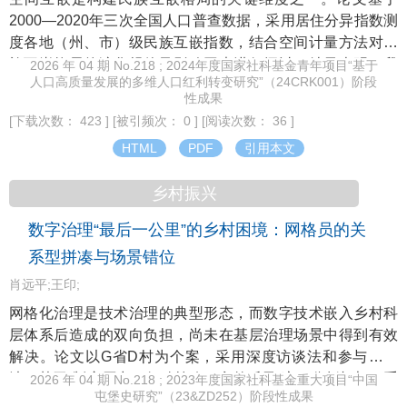
2000—2020年三次全国人口普查数据，采用居住分异指数测
度各地（州、市）级民族互嵌指数，结合空间计量方法对民
族互嵌格局的演化规律及影响因素进行探讨。结果表明，我
2026 年 04 期 No.218 ; 2024年度国家社科基金青年项目“基于
人口高质量发展的多维人口红利转变研究”（24CRK001）阶段
国少数民族人口仍以传统聚居区为核心分布空间，但民族互
性成果
嵌指数呈现逐年提升态势；该指数存在显著的空间集聚特
[下载次数： 423 ]
[被引频次： 0 ]
[阅读次数： 36 ]
征，冷热点分异格局清晰，但集聚分化趋势持续弱化；经济
HTML
PDF
引用本文
社会发展通过人口变化对邻近地区民族互嵌指数产生负向溢
出，而人口迁移流动作为各民族交往交流交融的载体，对民
乡村振兴
族互嵌指数兼具显著正向直接效应与间接效应。据此，需对
不同类型空间互嵌实施分类政策，为深化民族互嵌格局、构
数字治理“最后一公里”的乡村困境：网格员的关
建民族互嵌式社会结构夯实基础。
系型拼凑与场景错位
肖远平;王印;
网格化治理是技术治理的典型形态，而数字技术嵌入乡村科
层体系后造成的双向负担，尚未在基层治理场景中得到有效
解决。论文以G省D村为个案，采用深度访谈法和参与观察
法，基于“制度压力—行动策略—意外后果”这一分析框架，系
2026 年 04 期 No.218 ; 2023年度国家社科基金重大项目“中国
屯堡史研究”（23&ZD252）阶段性成果
统考察基层网格员在刚性考核下的行动逻辑及由此带来的系